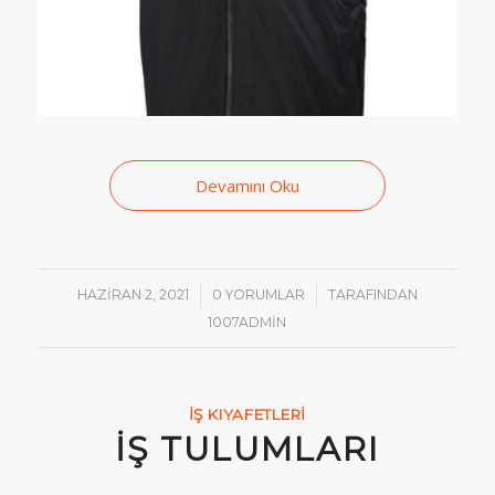
Devamını Oku
/
/
HAZIRAN 2, 2021
0 YORUMLAR
TARAFINDAN
1007ADMIN
İŞ KIYAFETLERI
İŞ TULUMLARI