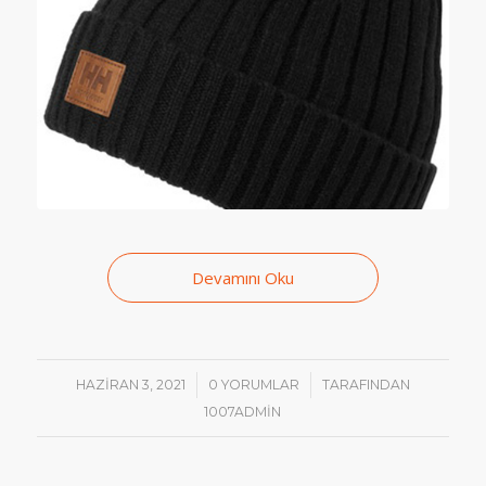
Devamını Oku
/
/
HAZIRAN 3, 2021
0 YORUMLAR
TARAFINDAN
1007ADMIN