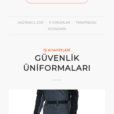
/
/
HAZIRAN 2, 2021
0 YORUMLAR
TARAFINDAN
1007ADMIN
İŞ KIYAFETLERI
GÜVENLIK
ÜNIFORMALARI