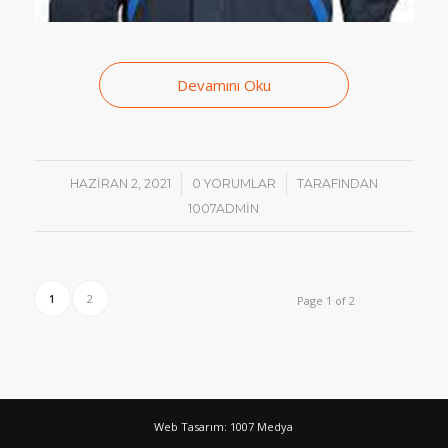
Devamını Oku
/
/
HAZIRAN 2, 2021
0 YORUMLAR
TARAFINDAN
1007ADMIN
1
2
Page 1 of 2
Web Tasarım: 1007 Medya