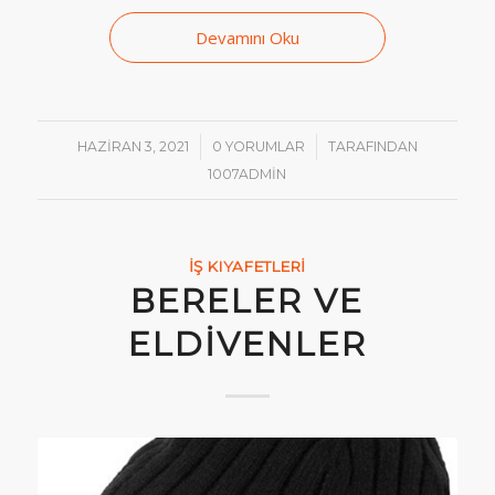
Devamını Oku
/
/
HAZIRAN 3, 2021
0 YORUMLAR
TARAFINDAN
1007ADMIN
İŞ KIYAFETLERI
BERELER VE
ELDIVENLER