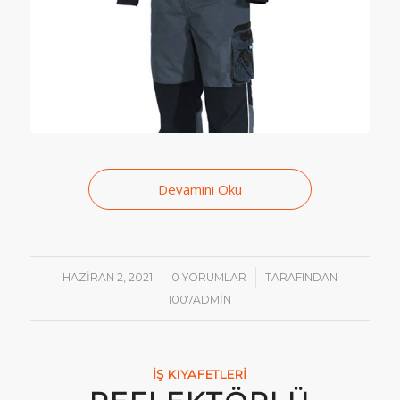
Devamını Oku
/
/
HAZIRAN 2, 2021
0 YORUMLAR
TARAFINDAN
1007ADMIN
İŞ KIYAFETLERI