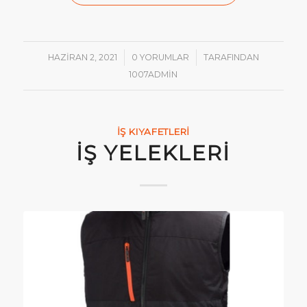
/
/
HAZIRAN 2, 2021
0 YORUMLAR
TARAFINDAN
1007ADMIN
İŞ KIYAFETLERI
İŞ YELEKLERI