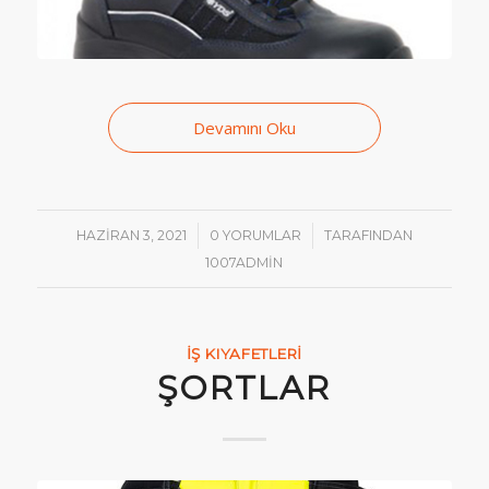
Devamını Oku
/
/
HAZIRAN 3, 2021
0 YORUMLAR
TARAFINDAN
1007ADMIN
İŞ KIYAFETLERI
ŞORTLAR