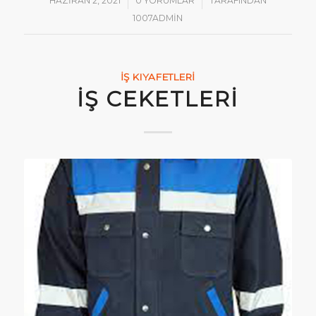
/
/
HAZIRAN 2, 2021
0 YORUMLAR
TARAFINDAN
1007ADMIN
İŞ KIYAFETLERI
İŞ CEKETLERI